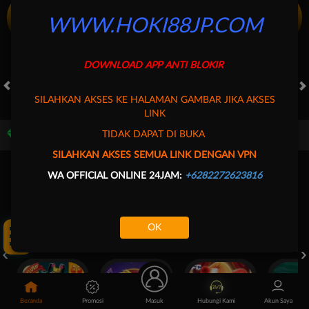
IDR
12,699,547,971
WWW.HOKI88JP.COM
DOWNLOAD APP ANTI BLOKIR
SILAHKAN AKSES KE HALAMAN GAMBAR JIKA AKSES
HOT GAMES
SLOTS
LIVE CASINO
RACE
TOGEL
OL
LINK
Game Populer
TIDAK DAPAT DI BUKA
SILAHKAN AKSES SEMUA LINK DENGAN VPN
WA OFFICIAL ONLINE 24JAM:
+6282272623816
Tap Me!
OK
Gates of Olympus POP
Bang Gacor 1000
Fortune Garuda 1000
Mahjong 
Beranda
Promosi
Masuk
Hubungi Kami
Akun Saya