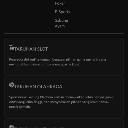
Poker
E-Sports
Sabung
Ayam
TARUHAN SLOT
Penyedia slot online dengan beragam pilihan game menarik yang
memudahkan pemain untuk mencapai jackpot
TARUHAN OLAHRAGA
Sportsbook Gaming Platform Terbaik menawarkan lebih banyak game,
odds yang lebih tinggi, dan menyediakan pilihan yang lebih banyak
untuk pemain.