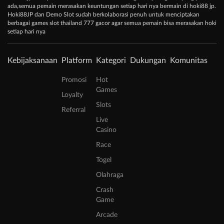
ada,semua pemain merasakan keuntungan setiap hari nya bermain di hoki88 jp.
Hoki88JP dan Demo Slot sudah berkolaborasi penuh untuk menciptakan
berbagai games slot thailand 777 gacor agar semua pemain bisa merasakan hoki
setiap hari nya
Kebijaksanaan
Platform
Kategori
Dukungan
Komunitas
Promosi
Hot
Games
Loyalty
Slots
Referral
Live
Casino
Race
Togel
Olahraga
Crash
Game
Arcade