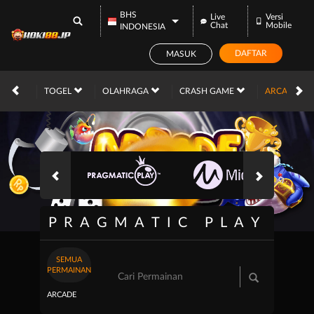
BHS
Live
Versi
Chat
Mobile
INDONESIA
DAFTAR
MASUK
ACE
TOGEL
OLAHRAGA
CRASH GAME
ARCADE
PRAGMATIC PLAY
SEMUA
PERMAINAN
ARCADE