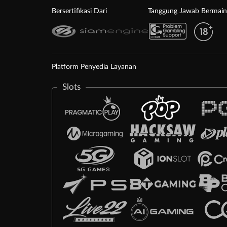
Bersertifikasi Dari
Tanggung Jawab Bermain
Platform Penyedia Layanan
Slots