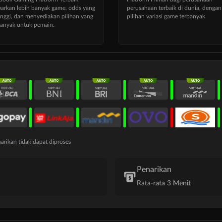
rkan lebih banyak game, odds yang
perusahaan terbaik di dunia, dengan
tinggi, dan menyediakan pilihan yang
pilihan variasi game terbanyak
banyak untuk pemain.
arikan tidak dapat diproses
Penarikan
Rata-rata 3 Menit