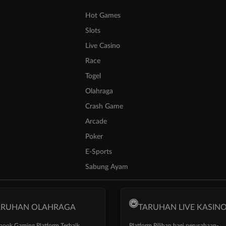
Hot Games
Slots
Live Casino
Race
Togel
Olahraga
Crash Game
Arcade
Poker
E-Sports
Sabung Ayam
ARUHAN OLAHRAGA
TARUHAN LIVE KASIN
book Gaming Platform Terbaik
Platform Pilihan bagi perusahaan-