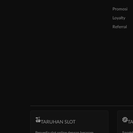
Promosi
Loyalty
Referral
TARUHAN SLOT
T
Penyedia slot online dengan beragam
Sports