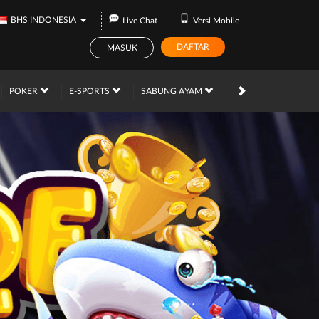
BHS INDONESIA
Live Chat
Versi Mobile
DAFTAR
MASUK
PROMOSI
POKER
E-SPORTS
SABUNG AYAM