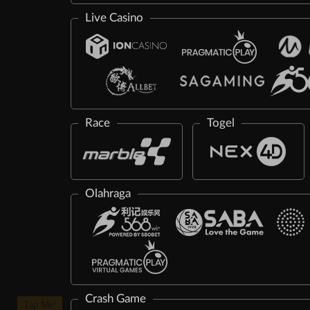
Live Casino
Race
Togel
Olahraga
Crash Game
Tap Me!