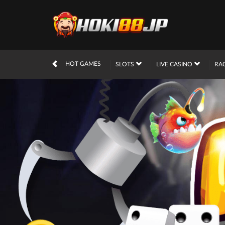
HOT GAMES
SLOTS
LIVE CASINO
RA