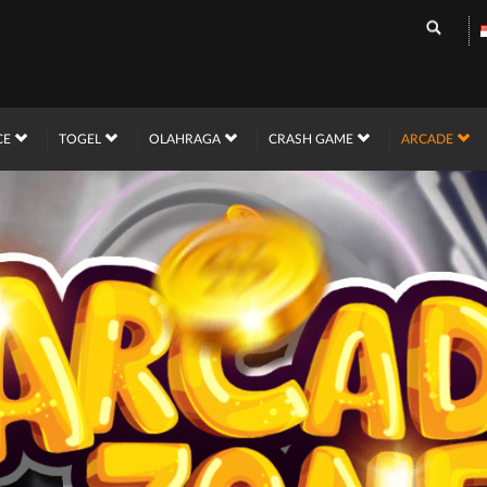
CE
TOGEL
OLAHRAGA
CRASH GAME
ARCADE