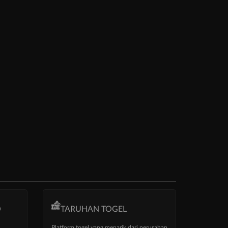
O
TARUHAN TOGEL
Platform togel yang menarik dari perusahan