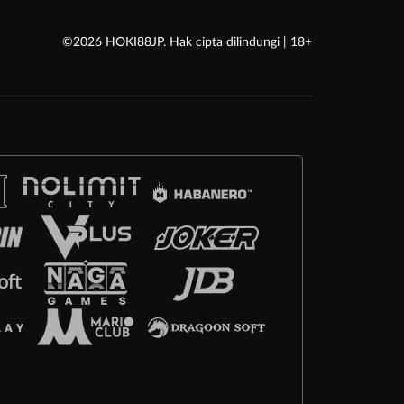
©2026 HOKI88JP. Hak cipta dilindungi | 18+