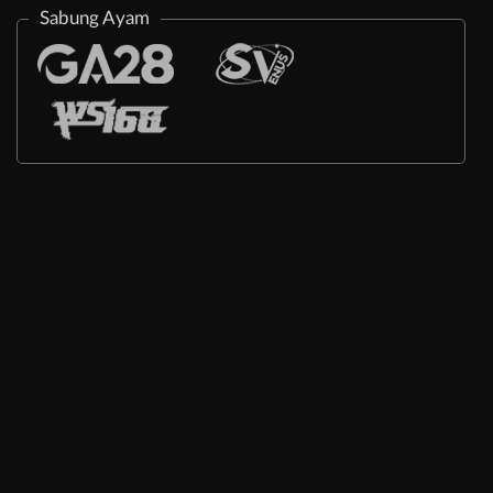
Sabung Ayam