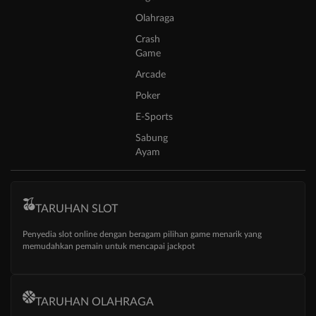
Olahraga
Crash
Game
Arcade
Poker
E-Sports
Sabung
Ayam
TARUHAN SLOT
Penyedia slot online dengan beragam pilihan game menarik yang
memudahkan pemain untuk mencapai jackpot
TARUHAN OLAHRAGA