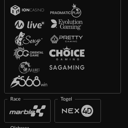
Race
Togel