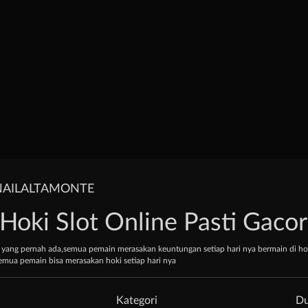
RISNAILALTAMONTE
Hoki Slot Online Pasti Gacor 
u yang pernah ada,semua pemain merasakan keuntungan setiap hari nya bermain di h
emua pemain bisa merasakan hoki setiap hari nya
Kategori
D