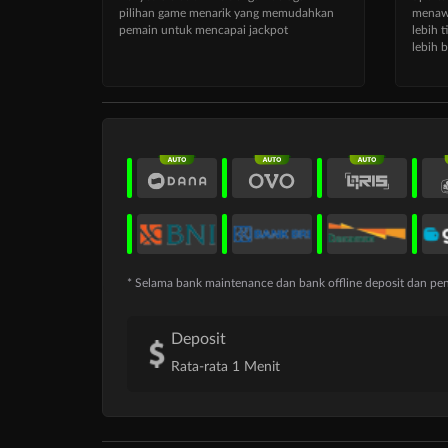
pilihan game menarik yang memudahkan
menawa
pemain untuk mencapai jackpot
lebih 
lebih 
* Selama bank maintenance dan bank offline deposit dan pen
Deposit
Rata-rata 1 Menit