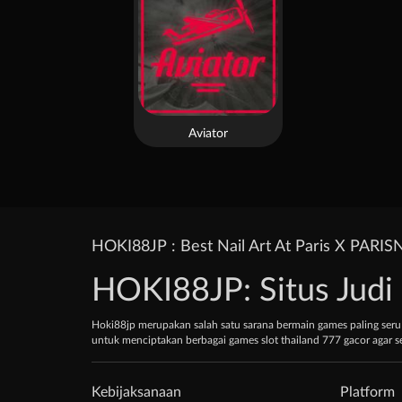
Aviator
HOKI88JP : Best Nail Art At Paris X PA
HOKI88JP: Situs Judi 
Hoki88jp merupakan salah satu sarana bermain games paling ser
untuk menciptakan berbagai games slot thailand 777 gacor agar s
Kebijaksanaan
Platform