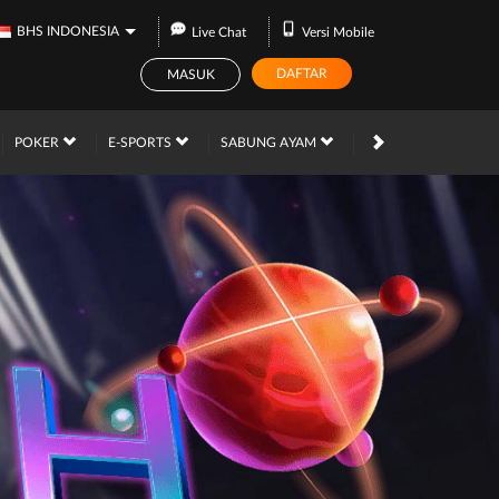
BHS INDONESIA
Live Chat
Versi Mobile
DAFTAR
MASUK
PROMOSI
POKER
E-SPORTS
SABUNG AYAM