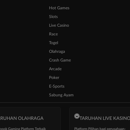
Hot Games
Slots
Live Casino
Race
Togel
Olahraga
Crash Game
Arcade
Poker
E-Sports
Sabung Ayam
ARUHAN OLAHRAGA
TARUHAN LIVE KASIN
book Gaming Platform Terbaik
Platform Pilihan bagi perusahaan-