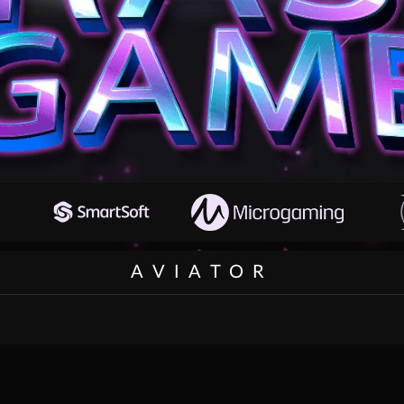
AVIATOR