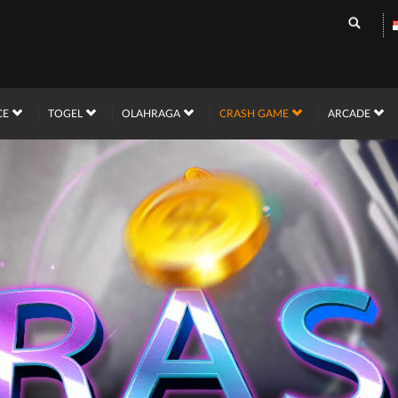
CE
TOGEL
OLAHRAGA
CRASH GAME
ARCADE