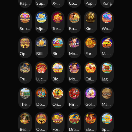
Ragnarok : Thor VS Loki
SuperNiubi
X-Huge_Fishin' Fever X-Huge
Combo Fruity Bonanza Combo
Pop Pop Candy 1000
Kong
SuperNiubiDeluxe
Mjolnir
TreasureBowl
Book of Mystery
Kingsman
Wonder Elephant
Open Sesame
Billionaire
Birds Party Deluxe
Moneybags Man
Fortune Treasure
MayaGoldCrazy
Trump Card
LuckySeven
Blossom of Wealth
Moneybags Man 2
CaiShen Coming
Legendary5
The Llama Adventure
DoubleWilds
OrientAnimals
Flirting Scholar Tang
GoldenDisco
Mahjong
Beauty And The Kingdom
OpenSesameII
Fortune Neko
DragonsGate
Elemental Link Fire
Spindrift