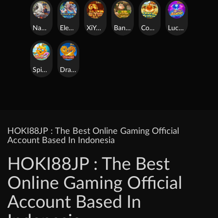
Napoleon
Elemental Link Water
XiYangYang
Banana Saga
CooCoo Farm
LuckyDiamond
Spindrift2
Dragon
HOKI88JP : The Best Online Gaming Official
Account Based In Indonesia
HOKI88JP : The Best
Online Gaming Official
Account Based In