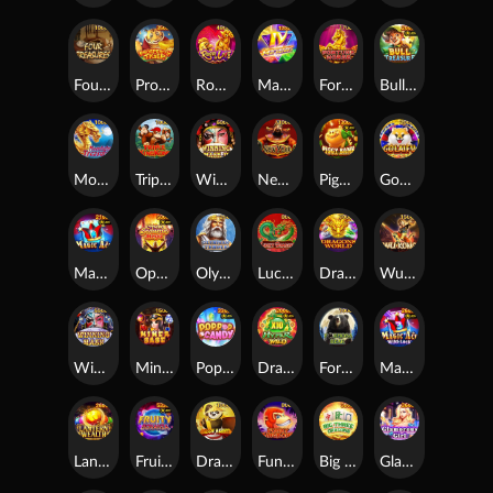
Four Treasures
Prosperity Tiger
Rooster In Love
MarvelousIV
FortuneHorse
Bull Treasure
Moonlight Treasure
TripleKingKong
Winning Mask II
New Year
Piggy Bank
GoLaiFu
Magic Ace
Open Sesame Mega
Olympian Temple
Lucky Dragons
DragonsWorld
Wukong
Winning Mask
MinerBabe
Pop Pop Candy
Dragon Soar - Hyper Wild
Formosa Bear
Magic Ace WILD LOCK
LanternWealth
Fruity Bonanza
Dragon Warrior
FunkyKingKong
Big Three Dragons
Glamorous Girl