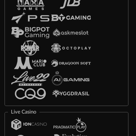
Live Casino