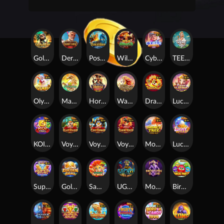
Golden Hoof Quest
Derby King
Poseidon
Wild Bronco
Cyber Bounty 4096
TEEED UP!
Olympig
Mahjong Wins
Horse of Bounty
Ways of the Holy Horse
Dragon Soar
Lucky Elephant X-Huge
KOI TRIO
Voyage of Blast Raider X-Lock
Voyage of Cryo Gunner X-Lock
Voyage of Daring Queen X-Lock
Money Tree - Hyper Wild
Lucky Pearl
Super Niubi Fortune X-Huge
Golden Goal
Samba Jewel
UGO Aztec Gold
Modern Gods
BirdsParty