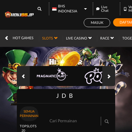
BHS
Live
Ve
Chat
M
INDONESIA
DAFTA
MASUK
IDR
12,679,660,
HOT GAMES
SLOTS
LIVE CASINO
RACE
TOG
JDB
SEMUA
PERMAINAN
TOP
SLOTS
20