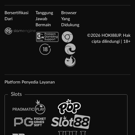
Bersertifikasi
Tanggung
Browser
Dari
Jawab
Yang
Bermain
Didukung
©2026 HOKI88JP. Hak
cipta dilindungi | 18+
Platform Penyedia Layanan
Slots