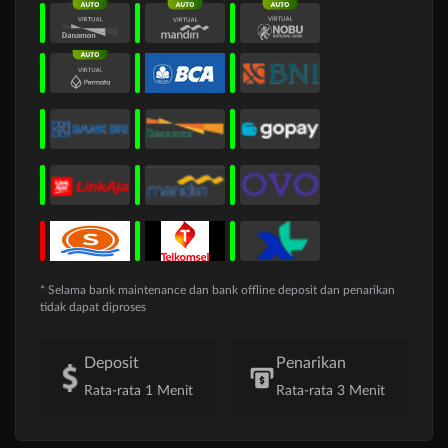
* Selama bank maintenance dan bank offline deposit dan penarikan
tidak dapat diproses
Deposit
Penarikan
Rata-rata 1 Menit
Rata-rata 3 Menit