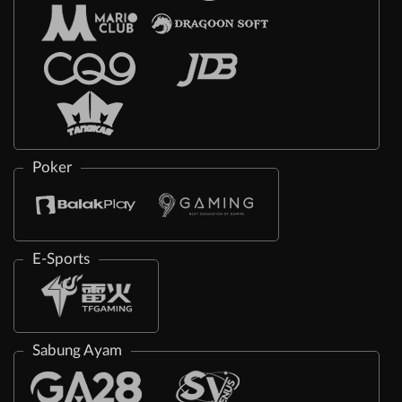
Poker
E-Sports
Sabung Ayam